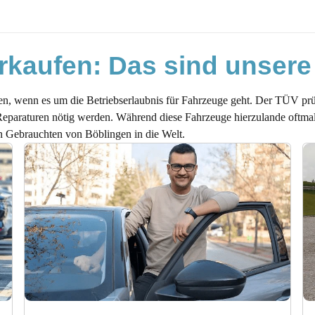
 Auto?
rkaufen: Das sind unsere
kauft werden?
en, wenn es um die Betriebserlaubnis für Fahrzeuge geht. Der TÜV pr
ort
eparaturen nötig werden. Während diese Fahrzeuge hierzulande oftmals
n Gebrauchten von Böblingen in die Welt.
rt?
e Leistungen, Ihr Vorteil
mmen Sie Höchstpreise