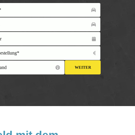
*
l
r
orstellung*
and
WEITER