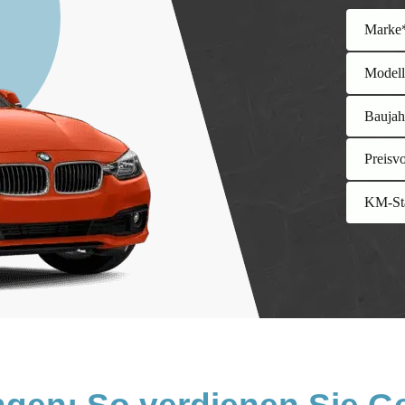
Marke
Model
Baujah
Preisv
KM-St