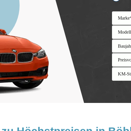
Marke
Model
Baujah
Preisv
KM-St