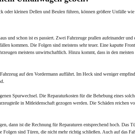
ck oder kleinen Dellen und Beulen führen, können größere Unfälle wie
us und schon ist es passiert. Zwei Fahrzeuge prallen aufeinander und 
llen kommen. Die Folgen sind meistens sehr teuer. Eine kaputte Front
ahrzeugen meistens unwirtschaftlich. Hinzu kommt, dass in den meisten 
 Fahrzeug auf den Vordermann auffährt. Im Heck sind weniger empfindli
nd.
genen Spurwechsel. Die Reparaturkosten für die Behebung eines solche
ahrzeugteile in Mitleidenschaft gezogen werden. Die Schäden reichen v
gen, dann ist die Rechnung für Reparaturen entsprechend hoch. Das Tück
 Folgen sind Türen, die nicht mehr richtig schließen. Auch auf das F