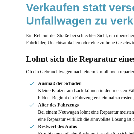
Verkaufen statt vers
FAQ: Ihre Fragen & unsere Antworten zum 
Unfallwagen zu ver
Ein Reh auf der Straße bei schlechter Sicht, ein überseh
Fahrfehler, Unachtsamkeiten oder eine zu hohe Geschwin
Lohnt sich die Reparatur ein
Ob ein Gebrauchtwagen nach einem Unfall noch reparier
Ausmaß der Schäden
Kleine Kratzer am Lack können in den meisten Fällen
bilden. Beginnt ein Fahrzeug erst einmal zu roste
Alter des Fahrzeugs
Bei einem Neuwagen lohnt eine Reparatur meisten
eine Reparatur wirklich die sinnvollste Lösung ist
Restwert des Autos
Es gibt eine einfache Rechnung, an die Sie sich be