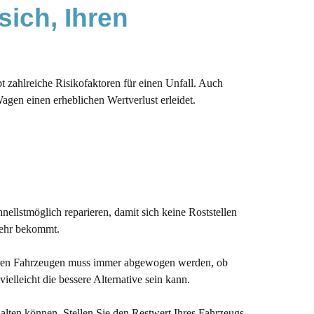
ich, Ihren 
t zahlreiche Risikofaktoren für einen Unfall. Auch
gen einen erheblichen Wertverlust erleidet.
nellstmöglich reparieren, damit sich keine Roststellen
 mehr bekommt.
eueren Fahrzeugen muss immer abgewogen werden, ob
ielleicht die bessere Alternative sein kann.
halten können. Stellen Sie den Restwert Ihres Fahrzeugs