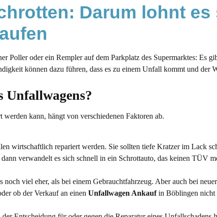
chrotten: Darum lohnt es s
Ankauf von Unfallwagen
kaufen
ener Poller oder ein Rempler auf dem Parkplatz des Supermarktes: Es gib
digkeit können dazu führen, dass es zu einem Unfall kommt und der Wa
es Unfallwagens?
t werden kann, hängt von verschiedenen Faktoren ab.
 wirtschaftlich repariert werden. Sie sollten tiefe Kratzer im Lack sch
n, dann verwandelt es sich schnell in ein Schrottauto, das keinen TÜV
s noch viel eher, als bei einem Gebrauchtfahrzeug. Aber auch bei n
 oder ob der Verkauf an einen
Unfallwagen Ankauf
in Böblingen nicht v
i der Entscheidung für oder gegen die Reparatur eines Unfallschadens 