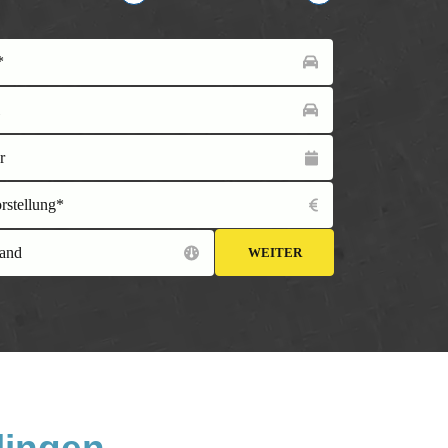
*
l
r
orstellung*
and
WEITER